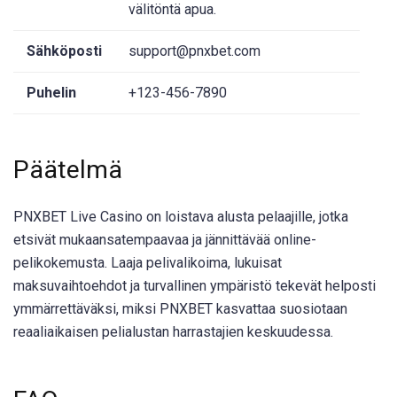
välitöntä apua.
Sähköposti
support@pnxbet.com
Puhelin
+123-456-7890
Päätelmä
PNXBET Live Casino on loistava alusta pelaajille, jotka
etsivät mukaansatempaavaa ja jännittävää online-
pelikokemusta. Laaja pelivalikoima, lukuisat
maksuvaihtoehdot ja turvallinen ympäristö tekevät helposti
ymmärrettäväksi, miksi PNXBET kasvattaa suosiotaan
reaaliaikaisen pelialustan harrastajien keskuudessa.