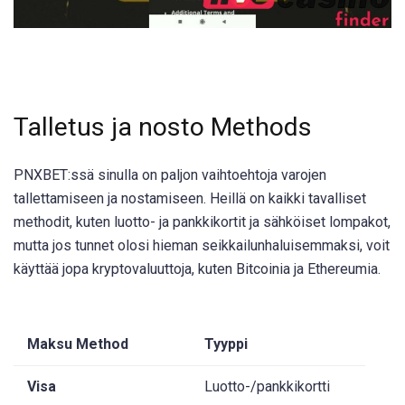
Talletus ja nosto Methods
PNXBET:ssä sinulla on paljon vaihtoehtoja varojen
tallettamiseen ja nostamiseen. Heillä on kaikki tavalliset
methodit, kuten luotto- ja pankkikortit ja sähköiset lompakot,
mutta jos tunnet olosi hieman seikkailunhaluisemmaksi, voit
käyttää jopa kryptovaluuttoja, kuten Bitcoinia ja Ethereumia.
Maksu Method
Tyyppi
Visa
Luotto-/pankkikortti