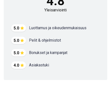
4.8
Yleisarviointi
Luottamus ja oikeudenmukaisuus
5.0
Pelit & ohjelmistot
5.0
Bonukset ja kampanjat
5.0
Asiakastuki
4.0