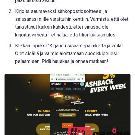
päästäksesi alkuun.
Kirjoita seuraavaksi sähköpostiosoitteesi ja
salasanasi niille varattuihin kenttiin. Varmista, että olet
tarkistanut kaiken kahdesti, ettei sinussa ole
kirjoitusvirheitä - et halua, että tilisi lukitaan ulos!
Klikkaa lopuksi "Kirjaudu sisään" -painiketta ja voila!
Olet sisällä ja valmis aloittamaan suosikkipeliesi
pelaamisen. Pidä hauskaa ja onnea matkaan!