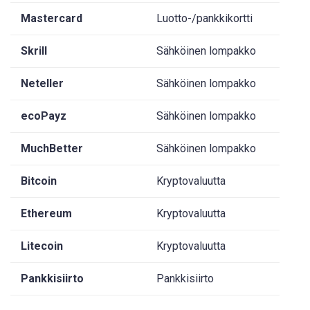
Mastercard
Luotto-/pankkikortti
Skrill
Sähköinen lompakko
Neteller
Sähköinen lompakko
ecoPayz
Sähköinen lompakko
MuchBetter
Sähköinen lompakko
Bitcoin
Kryptovaluutta
Ethereum
Kryptovaluutta
Litecoin
Kryptovaluutta
Pankkisiirto
Pankkisiirto