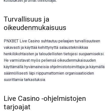
kotiutukset ja omat tilinhoitajat.
Turvallisuus ja
oikeudenmukaisuus
PNXBET Live Casino suhtautuu pelaajien turvallisuuteen
vakavasti ja käyttää kehittynyttä salaustekniikkaa
henkilökohtaisten ja taloudellisten tietojesi suojaamiseksi.
He varmistavat myös peliensä oikeudenmukaisuuden
käyttämällä hyvämaineisia ohjelmistotoimittajia ja käymällä
säännöllisesti läpi riippumattomien organisaatioiden
suorittamia tarkastuksia.
Live Casino -ohjelmistojen
tarjoajat