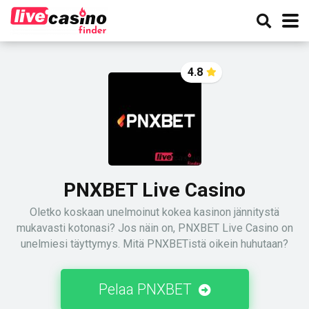
4.8
PNXBET Live Casino
Oletko koskaan unelmoinut kokea kasinon jännitystä
mukavasti kotonasi? Jos näin on, PNXBET Live Casino on
unelmiesi täyttymys. Mitä PNXBETistä oikein huhutaan?
Pelaa PNXBET