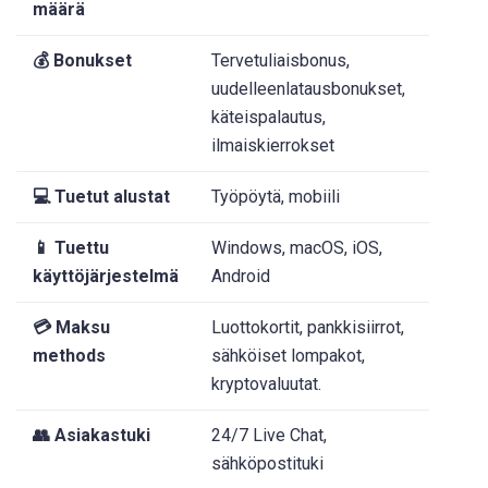
määrä
💰 Bonukset
Tervetuliaisbonus,
uudelleenlatausbonukset,
käteispalautus,
ilmaiskierrokset
💻 Tuetut alustat
Työpöytä, mobiili
📱 Tuettu
Windows, macOS, iOS,
käyttöjärjestelmä
Android
💳 Maksu
Luottokortit, pankkisiirrot,
methods
sähköiset lompakot,
kryptovaluutat.
👥 Asiakastuki
24/7 Live Chat,
sähköpostituki