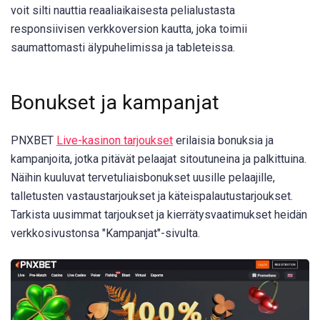
voit silti nauttia reaaliaikaisesta pelialustasta
responsiivisen verkkoversion kautta, joka toimii
saumattomasti älypuhelimissa ja tableteissa.
Bonukset ja kampanjat
PNXBET
Live-kasinon tarjoukset
erilaisia bonuksia ja
kampanjoita, jotka pitävät pelaajat sitoutuneina ja palkittuina.
Näihin kuuluvat tervetuliaisbonukset uusille pelaajille,
talletusten vastaustarjoukset ja käteispalautustarjoukset.
Tarkista uusimmat tarjoukset ja kierrätysvaatimukset heidän
verkkosivustonsa "Kampanjat"-sivulta.