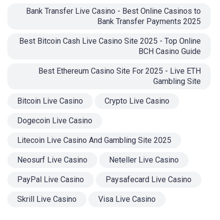
Bank Transfer Live Casino - Best Online Casinos to
Bank Transfer Payments 2025
Best Bitcoin Cash Live Casino Site 2025 - Top Online
BCH Casino Guide
Best Ethereum Casino Site For 2025 - Live ETH
Gambling Site
Bitcoin Live Casino
Crypto Live Casino
Dogecoin Live Casino
Litecoin Live Casino And Gambling Site 2025
Neosurf Live Casino
Neteller Live Casino
PayPal Live Casino
Paysafecard Live Casino
Skrill Live Casino
Visa Live Casino