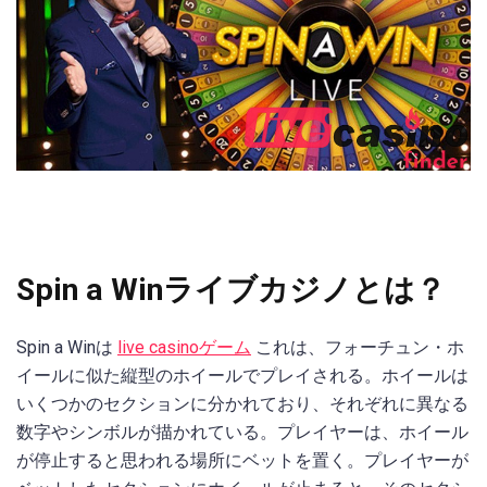
Spin a Winライブカジノとは？
Spin a Winは
live casinoゲーム
これは、フォーチュン・ホ
イールに似た縦型のホイールでプレイされる。ホイールは
いくつかのセクションに分かれており、それぞれに異なる
数字やシンボルが描かれている。プレイヤーは、ホイール
が停止すると思われる場所にベットを置く。プレイヤーが