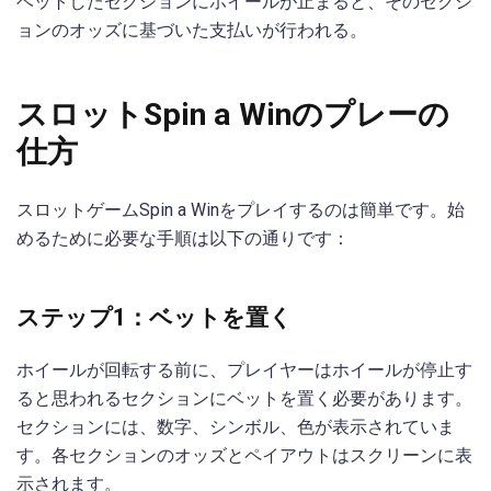
ベットしたセクションにホイールが止まると、そのセクシ
ョンのオッズに基づいた支払いが行われる。
スロットSpin a Winのプレーの
仕方
スロットゲームSpin a Winをプレイするのは簡単です。始
めるために必要な手順は以下の通りです：
ステップ1：ベットを置く
ホイールが回転する前に、プレイヤーはホイールが停止す
ると思われるセクションにベットを置く必要があります。
セクションには、数字、シンボル、色が表示されていま
す。各セクションのオッズとペイアウトはスクリーンに表
示されます。