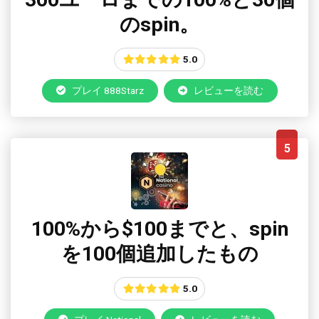
のspin。
5.0
プレイ 888Starz
レビューを読む
5
100%から$100までと、spin
を100個追加したもの
5.0