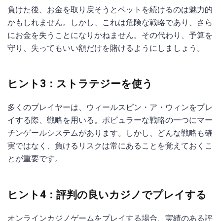
負けた後、お金を取り戻そうとベットを続けるのは魅力的
かもしれません。しかし、これは危険な戦略であり、さら
にお金を失うことになりかねません。その代わり、予算を
守り、失ってもいい額だけを賭けるようにしましょう。
ヒント3：ストラテジーを使う
多くのプレイヤーは、ウィールスピン・ア・ウィンをプレ
イする際、戦略を用いる。ポピュラーな戦略の一つにマー
チンゲールシステムがあります。しかし、どんな戦略も確
実ではなく、負けるリスクは常にあることを覚えておくこ
とが重要です。
ヒント4：評判の良いカジノでプレイする
オンラインカジノゲームをプレイする場合、実績のある評