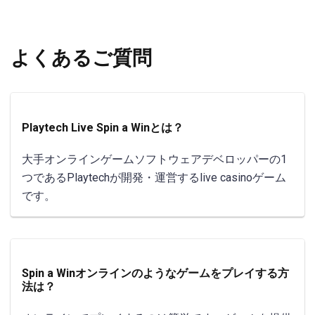
よくあるご質問
Playtech Live Spin a Winとは？
大手オンラインゲームソフトウェアデベロッパーの1
つであるPlaytechが開発・運営するlive casinoゲーム
です。
Spin a Winオンラインのようなゲームをプレイする方
法は？