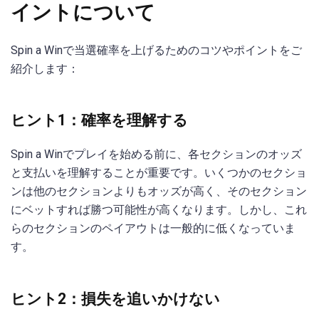
イントについて
Spin a Winで当選確率を上げるためのコツやポイントをご
紹介します：
ヒント1：確率を理解する
Spin a Winでプレイを始める前に、各セクションのオッズ
と支払いを理解することが重要です。いくつかのセクショ
ンは他のセクションよりもオッズが高く、そのセクション
にベットすれば勝つ可能性が高くなります。しかし、これ
らのセクションのペイアウトは一般的に低くなっていま
す。
ヒント2：損失を追いかけない