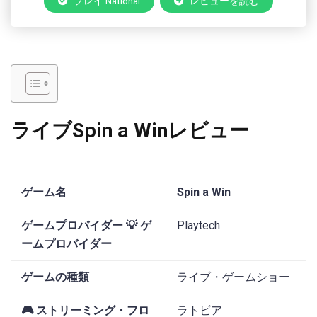
プレイ National
レビューを読む
ライブSpin a Winレビュー
ゲーム名
Spin a Win
ゲームプロバイダー 💡 ゲ
Playtech
ームプロバイダー
ゲームの種類
ライブ・ゲームショー
🎮 ストリーミング・フロ
ラトビア