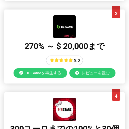
3
270% ～ $ 20,000まで
5.0
BC.Gameを再生する
レビューを読む
4
300ユーロまでの100%と30個