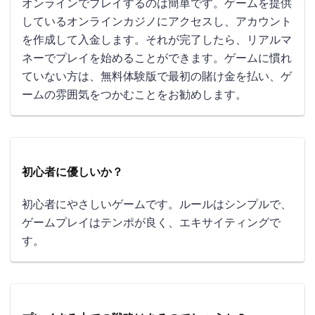
オンラインでプレイするのは簡単です。ゲームを提供
しているオンラインカジノにアクセスし、アカウント
を作成して入金します。それが完了したら、リアルマ
ネーでプレイを始めることができます。ゲームに慣れ
ていない方は、無料体験版で最初の賭け金を払い、ゲ
ームの雰囲気をつかむことをお勧めします。
初心者に優しいか？
初心者にやさしいゲームです。ルールはシンプルで、
ゲームプレイはテンポが良く、エキサイティングで
す。