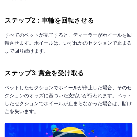
ステップ2：車輪を回転させる
すべてのベットが完了すると、ディーラーがホイールを回
転させます。ホイールは、いずれかのセクションで止まる
まで回り続けます。
ステップ3: 賞金を受け取る
ベットしたセクションでホイールが停止した場合、そのセ
クションのオッズに基づいた支払いが行われます。ベット
したセクションでホイールが止まらなかった場合は、賭け
金を失います。