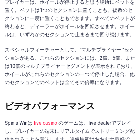
プレイヤーは、ホイールが停止すると思う場所にベットを
置く。ベットは1つのセクションに置くことも、複数のセ
クションに一度に置くこともできます。すべてのベットが
終わると、ディーラーがホイールを回転させます。ホイー
ルは、いずれかのセクションで止まるまで回り続けます。
スペシャルフィーチャーとして、"マルチプライヤー "セク
ションがある。これらのセクションには、2倍、5倍、また
は10倍のマルチプライヤーセグメントが表示されており、
ホイールがこれらのセクションの一つで停止した場合、他
のセクションでのベットは全てその倍率になります。
ビデオパフォーマンス
Spin a Winは
live casino
のゲームは、live dealerでプレイ
し、プレイヤーの端末にリアルタイムでストリーミング配
信されることを意味します。映像性能はおおむね良好で、