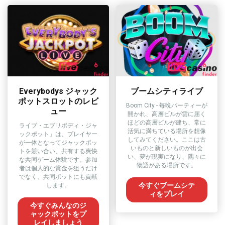
Everybodys ジャック
ブームシティライブ
ポットスロットのレビ
Boom City - 毎晩パーティーが
ュー
開かれ、高層ビルが雲に届く
ほどの高層ビルが建ち、常に
ライブ・エブリボディ・ジャ
活気に満ちている場所を想像
ックポット」は、プレイヤー
してみてください。ここは古
が一体となってジャックポッ
いものと新しいものが出会
トを競い合い、共有する爽快
い、夢が現実になり、隅々に
な共同ゲーム体験です。参加
物語がある場所です。
者は個人的な賞金を狙うだけ
でなく、共同ポットにも貢献
今すぐブームシテ
します。
ィをプレイ
今すぐみんなのジ
ャックポットをプ
レイしましょう